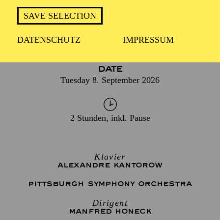
SAVE SELECTION
DATENSCHUTZ
IMPRESSUM
DATE
Tuesday 8. September 2026
2 Stunden, inkl. Pause
Klavier
ALEXANDRE KANTOROW
PITTSBURGH SYMPHONY ORCHESTRA
Dirigent
MANFRED HONECK