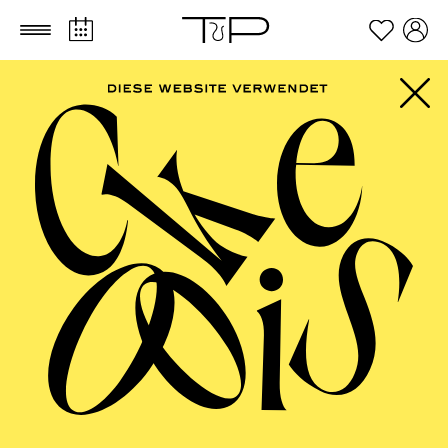
Zum Hauptinhalt springen
Zum Footer springen
PHILHARMONIE
ESSEN
Große Orchester · Klavier