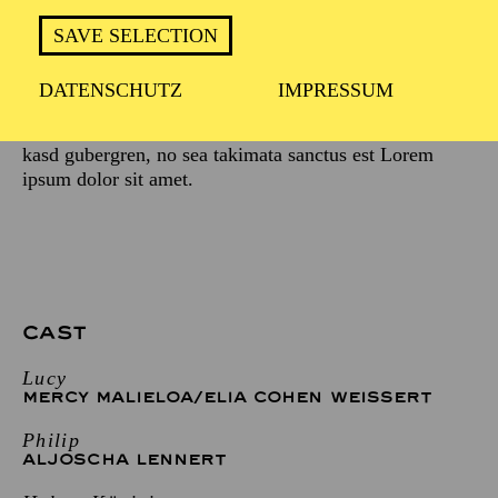
Stet clita kasd gubergren, no sea takimata sanctus est
Lorem ipsum dolor sit amet. Lorem ipsum dolor sit
SAVE SELECTION
amet, consetetur sadipscing elitr, sed diam nonumy
eirmod tempor invidunt ut labore et dolore magna
DATENSCHUTZ
IMPRESSUM
aliquyam erat, sed diam voluptua. At vero eos et
accusam et justo duo dolores et ea rebum. Stet clita
kasd gubergren, no sea takimata sanctus est Lorem
ipsum dolor sit amet.
CAST
Lucy
MERCY MALIELOA
/
ELIA COHEN WEISSERT
Philip
ALJOSCHA LENNERT