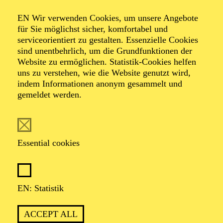
Stadt (JORR)
EN Wir verwenden Cookies, um unsere Angebote
für Sie möglichst sicher, komfortabel und
serviceorientiert zu gestalten. Essenzielle Cookies
sind unentbehrlich, um die Grundfunktionen der
Samuel Penderbayne Uraufführung - Familienoper nach
Website zu ermöglichen. Statistik-Cookies helfen
dem gleichnamigen Roman von Edith Nesbit
uns zu verstehen, wie die Website genutzt wird,
indem Informationen anonym gesammelt und
gemeldet werden.
Essential cookies
Description
Lorem ipsum dolor sit amet, consetetur sadipscing elitr,
EN: Statistik
sed diam nonumy eirmod tempor invidunt ut labore et
dolore magna aliquyam erat, sed diam voluptua. At
ACCEPT ALL
vero eos et accusam et justo duo dolores et ea rebum.