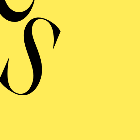
Samuel Penderbayne 
gleichnam