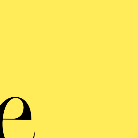
UA V
Sta