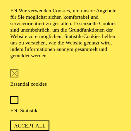
West
EN Wir verwenden Cookies, um unsere Angebote
für Sie möglichst sicher, komfortabel und
serviceorientiert zu gestalten. Essenzielle Cookies
sind unentbehrlich, um die Grundfunktionen der
Giacomo Puccini (Das Mädchen aus dem Goldenen
Website zu ermöglichen. Statistik-Cookies helfen
Westen)
uns zu verstehen, wie die Website genutzt wird,
indem Informationen anonym gesammelt und
gemeldet werden.
TICKETS
Essential cookies
Description
EN: Statistik
Lorem ipsum dolor sit amet, consetetur sadipscing elitr,
sed diam nonumy eirmod tempor invidunt ut labore et
ACCEPT ALL
dolore magna aliquyam erat, sed diam voluptua. At