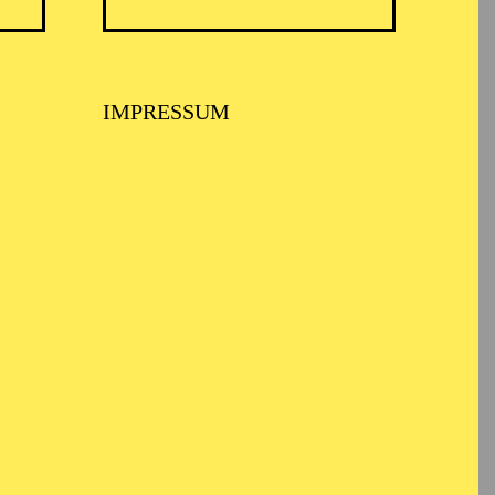
 Kleinlaut
IMPRESSUM
inella, lass
in Haar
runter!