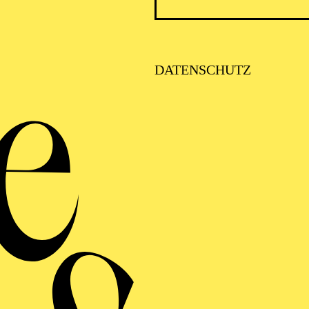
Oper
DATENSCHUTZ
Petros
de
he