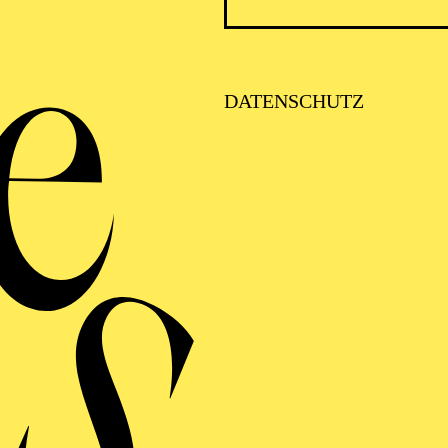
J
DATENSCHUTZ
Jaz
S