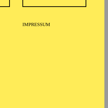
azz im Aalto
IMPRESSUM
z im Aalto
ummer Jazz