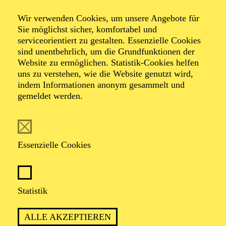
Wir verwenden Cookies, um unsere Angebote für
Sie möglichst sicher, komfortabel und
Foto: Johan Sandberg
serviceorientiert zu gestalten. Essenzielle Cookies
sind unentbehrlich, um die Grundfunktionen der
Website zu ermöglichen. Statistik-Cookies helfen
Benjamin Balazs
uns zu verstehen, wie die Website genutzt wird,
indem Informationen anonym gesammelt und
Tänzer (Gruppe)
gemeldet werden.
VITA
Essenzielle Cookies
Benjamin Balazs erhielt seine tänzerische Ausbildung
an der an der Escola de Danca do Conservatorio
Nacional in Portugal sowie an der Tanzakademie
Zürich. Seine ersten Erfahrungen mit einer Compagnie
Statistik
sammelte er beim Bayerischen Junior Ballett München
an der Bayerischen Staatsoper, wo er seit 2016
ALLE AKZEPTIEREN
engagiert war. Während seiner Zeit an der Tanz