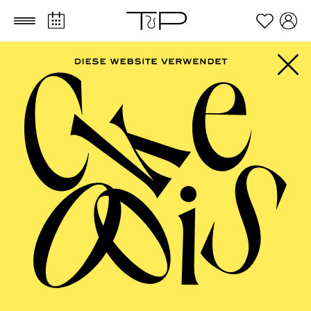
Zum Hauptinhalt springen
Zum Footer springen