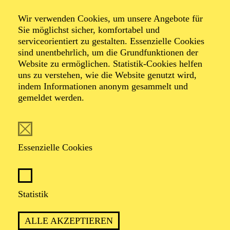
Wir verwenden Cookies, um unsere Angebote für
Sie möglichst sicher, komfortabel und
Foto: Johan Sandberg
serviceorientiert zu gestalten. Essenzielle Cookies
sind unentbehrlich, um die Grundfunktionen der
Website zu ermöglichen. Statistik-Cookies helfen
Davit Bassénz
uns zu verstehen, wie die Website genutzt wird,
indem Informationen anonym gesammelt und
Tänzer (Gruppe)
gemeldet werden.
VITA
Essenzielle Cookies
Davit Bassénz wurde in Yerevan, Armenien, geboren
und stammt aus einer künstlerischen Familie. Er begann
seine Tanzausbildung an der Staatlichen Ballettschule
in Armenien. Seine Lehrer waren Tatevik Gharibyan
Statistik
und Hovhannes Divanyan. Im Alter von dreizehn
Jahren kam er nach Deutschland, war von 2008-2009
ALLE AKZEPTIEREN
am Gymnasium Essen-Werden um dann seine