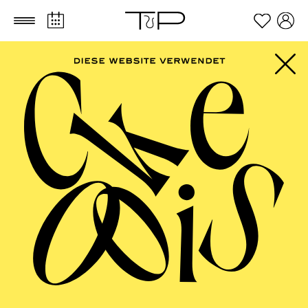
Zum Hauptinhalt springen
Zum Footer springen