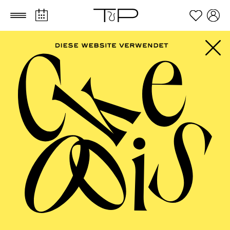
Zum Hauptinhalt springen
Zum Footer springen