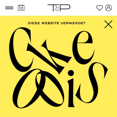
Zum Hauptinhalt springen
Zum Footer springen