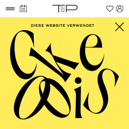
Zum Hauptinhalt springen
Zum Footer springen