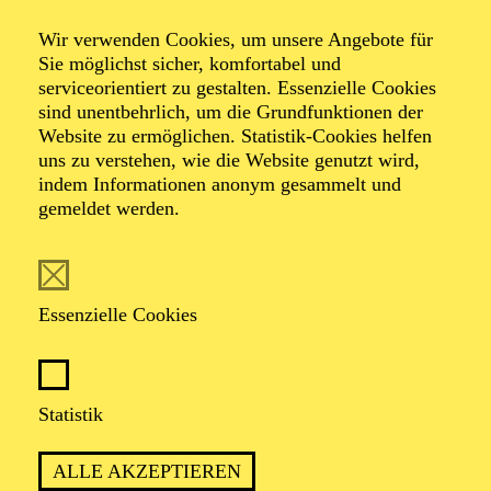
Wir verwenden Cookies, um unsere Angebote für
Sie möglichst sicher, komfortabel und
serviceorientiert zu gestalten. Essenzielle Cookies
sind unentbehrlich, um die Grundfunktionen der
Website zu ermöglichen. Statistik-Cookies helfen
uns zu verstehen, wie die Website genutzt wird,
Foto: Johan Sandberg
indem Informationen anonym gesammelt und
gemeldet werden.
Maddy Forst
Schauspiel-Ensemble
Essenzielle Cookies
VITA
Statistik
Maddy Forst studierte von 2019 bis 2025 Schauspiel an
der Folkwang Universität der Künste und hat die Bühne
ALLE AKZEPTIEREN
schon in den Kinderschuhen für sich entdeckt.