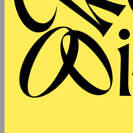
Ballet Essen. The Czech
Conservatory there and 
1993, when he was still
Hessisches Staatstheate
contemporary repertoir
manager of the Wiesbad
and abroad as well as fo
also characterize his w
the University of Appli
(MBA) in summer 2010