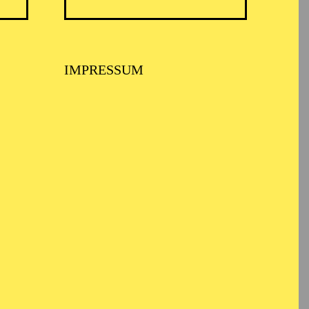
ntendant des Aalto
IMPRESSUM
endant und
ldung erhielt er am
de Kunst in Frankfurt
as Ballett des
als Solotänzer
2 bis 2007 war Marek
Organisation von
aben innerhalb des
n der Hochschule für
ss er im Sommer 2010
ndant of the Aalto
t Master at the Aalto