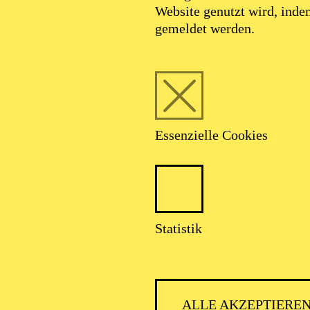
Website genutzt wird, ind
gemeldet werden.
Foto: Johan Sandberg
Essenzielle Cookies
Marek Tůma
Statistik
Intendant
ALLE AKZEPTIERE