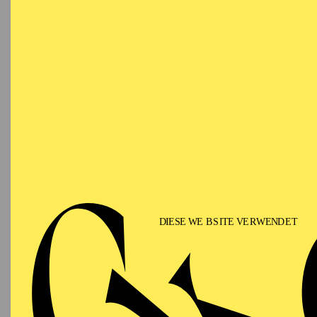
Marek Tůma ist seit de
Ballett Essen. Davor wa
Ballettmeister. Der Tsc
dortigen Tanzkonservat
am Main. Noch während 
Hessischen Staatstheate
zahlreiche Rollen des 
Tůma zudem als Manage
Gastspielen im In- und 
Theaters – Tätigkeitsfe
Ökonomie und Manageme
erfolgreich mit dem Ma
Marek Tůma is since th
Ballet Essen. From 2008