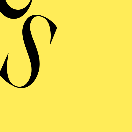
 dancer was born in Brno. He received his dance traini
at the University of Music and Performing Arts in Fra
 a student, he was engaged as a group dancer at the bal
r Wiesbaden. From 2004 he interpreted numerous roles 
e there as a solo dancer. From 2002 to 2007, Marek Tů
en Ballet company, responsible for organizing guest 
r administrative and logistical tasks within the theatre –
ork in Essen. He successfully completed his studies, wh
ed Sciences in Frankfurt am Main, with a Master of Bu
.