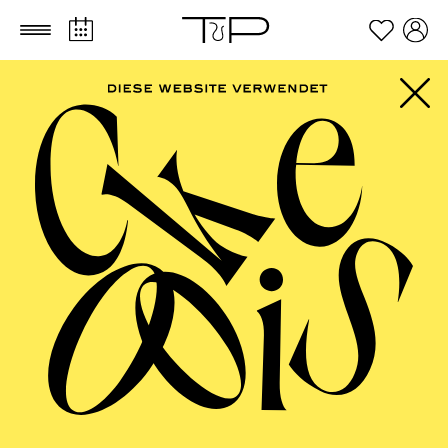
Zum Hauptinhalt springen
Zum Footer springen