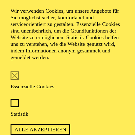
Wir verwenden Cookies, um unsere Angebote für
Sie möglichst sicher, komfortabel und
serviceorientiert zu gestalten. Essenzielle Cookies
sind unentbehrlich, um die Grundfunktionen der
Website zu ermöglichen. Statistik-Cookies helfen
uns zu verstehen, wie die Website genutzt wird,
Foto: Björn Hickmann
indem Informationen anonym gesammelt und
gemeldet werden.
Michael Hufnagel
Posaune, Solo
Essenzielle Cookies
VITA
Statistik
Michael Hufnagel, geboren im niederbayrischen
Deggendorf, begann im Alter von elf Jahren Posaune zu
ALLE AKZEPTIEREN
spielen und erhielt den ersten Unterricht bei seinem