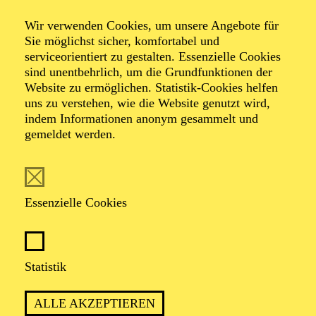
Wir verwenden Cookies, um unsere Angebote für
Sie möglichst sicher, komfortabel und
serviceorientiert zu gestalten. Essenzielle Cookies
sind unentbehrlich, um die Grundfunktionen der
Website zu ermöglichen. Statistik-Cookies helfen
uns zu verstehen, wie die Website genutzt wird,
Foto: Björn Hickmann
indem Informationen anonym gesammelt und
gemeldet werden.
Miriana Miteva
2. Violine
Essenzielle Cookies
VITA
Statistik
Miriana Miteva erhielt ihren ersten Violinunterricht mit
sechs Jahren in ihrer Heimatstadt Varna in Bulgarien.
ALLE AKZEPTIEREN
Sie studierte an der Staatlichen Musikakademie Sofia