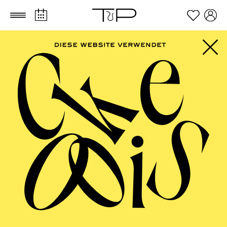
Zum Hauptinhalt springen
Zum Footer springen