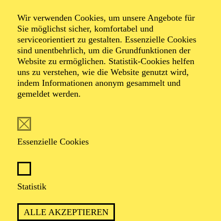
Wir verwenden Cookies, um unsere Angebote für
Sie möglichst sicher, komfortabel und
serviceorientiert zu gestalten. Essenzielle Cookies
sind unentbehrlich, um die Grundfunktionen der
Website zu ermöglichen. Statistik-Cookies helfen
uns zu verstehen, wie die Website genutzt wird,
Foto: Johan Sandberg
indem Informationen anonym gesammelt und
gemeldet werden.
Miyako Nakai
Tänzer*in (ständiger Gast)
Essenzielle Cookies
VITA
Statistik
Geboren in Hokkaido Sapporo, Japan, studierte Miyako
Nakai am Masuya Hiroko Ballet Studio in Sapporo
ALLE AKZEPTIEREN
sowie am Australian Conservatoire of Ballet in