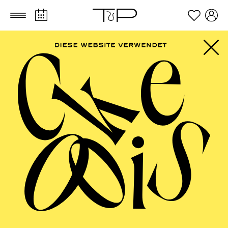
Zum Hauptinhalt springen
Zum Footer springen