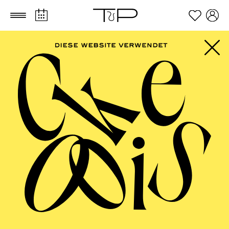
Zum Hauptinhalt springen
Zum Footer springen