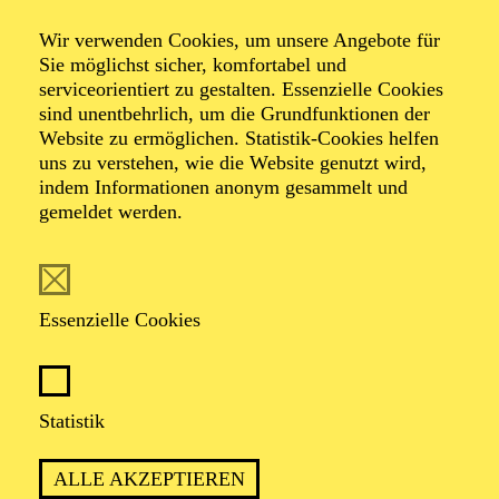
Wir verwenden Cookies, um unsere Angebote für
Sie möglichst sicher, komfortabel und
serviceorientiert zu gestalten. Essenzielle Cookies
sind unentbehrlich, um die Grundfunktionen der
Website zu ermöglichen. Statistik-Cookies helfen
uns zu verstehen, wie die Website genutzt wird,
Foto: Benne Ochs
indem Informationen anonym gesammelt und
gemeldet werden.
Mykhailo Kushlyk
Tenor
Essenzielle Cookies
VITA
Statistik
Der junge ukrainische Tenor Mykhailo Kushlyk war
von 2023 bis 2024 Ensemblemitglied am Staatstheater
ALLE AKZEPTIEREN
Meiningen, seit Januar 2025 gehört er dem Ensemble