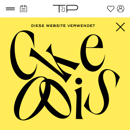
Zum Hauptinhalt springen
Zum Footer springen