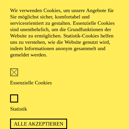
Wir verwenden Cookies, um unsere Angebote für
Sie möglichst sicher, komfortabel und
serviceorientiert zu gestalten. Essenzielle Cookies
sind unentbehrlich, um die Grundfunktionen der
Website zu ermöglichen. Statistik-Cookies helfen
uns zu verstehen, wie die Website genutzt wird,
Foto: Björn Hickmann
indem Informationen anonym gesammelt und
gemeldet werden.
Natalie Arnold
1. Violine
Essenzielle Cookies
VITA
Statistik
Natalie Arnold, in Berlin geboren, absolvierte ihr
Studium an der Hochschule für Musik und Theater in
ALLE AKZEPTIEREN
Hannover sowie in ihrer Heimatstadt und in London.