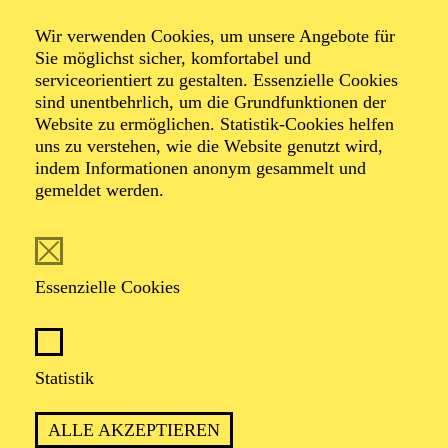
Wir verwenden Cookies, um unsere Angebote für
Sie möglichst sicher, komfortabel und
serviceorientiert zu gestalten. Essenzielle Cookies
sind unentbehrlich, um die Grundfunktionen der
Website zu ermöglichen. Statistik-Cookies helfen
uns zu verstehen, wie die Website genutzt wird,
Foto: Björn Hickmann
indem Informationen anonym gesammelt und
gemeldet werden.
Rita Mickler
1. Violine
Essenzielle Cookies
VITA
Statistik
Rita Mickler stammt aus Budapest und wusste schon im
frühen Kindesalter, dass sie Geigerin werden wird. Sie
ALLE AKZEPTIEREN
studierte an der Budapester Franz Liszt Akademie für