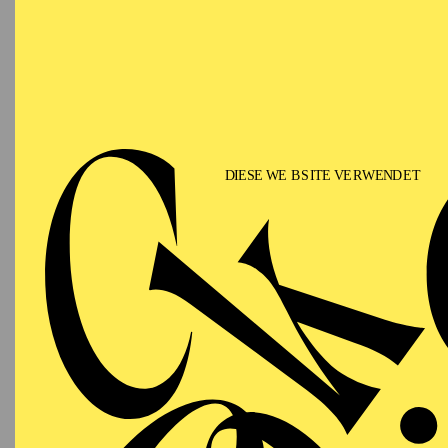
Ulrich Mahr stammt aus
Gerhard Mantel, Janos 
Rundfunkorchester des 
Solocellist engagiert. 
sowie in der Saison 19
Streichquartett, im Ar
Gast-Engagements führt
Staatsphilharmonie Ludw
Philharmoniker und tra
Florian Hoheisel in Krz