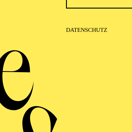
DATENSCHUTZ
VITA
 Karlsruhe und studierte Violoncello bei William Plet
Starker und Boris Pergamenschikow. Von 1988 bis 1991
Hessischen Rundfunks und von 1991 bis 1996 am Opern
In derselben Funktion wirkte er auch beim "collegium i
97/1998 an der Vlaamse Opera Antwerpen/Gent. Ferner 
temis-Streichsextett sowie im Genter Kammerorchester
en ihn u. a. zum RSO Frankfurt, Gewandhausorchester
igshafen. 1998 wurde er stellvertretender Solocellist
t hier 2009 solistisch zusammen mit seinen Kollegen
ysztof Pendereckis "Concerto grosso" für drei Violonce