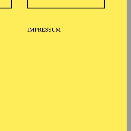
IMPRESSUM
th, Wolfgang Boettcher,
 war er im
haus Halle als erster
nstrumentale Halle"
spielte er im Haba-
 I Fiamminghi. Weitere
 Leipzig und zur
 der Essener
 Armin Fromm und
lli und Orchester auf.