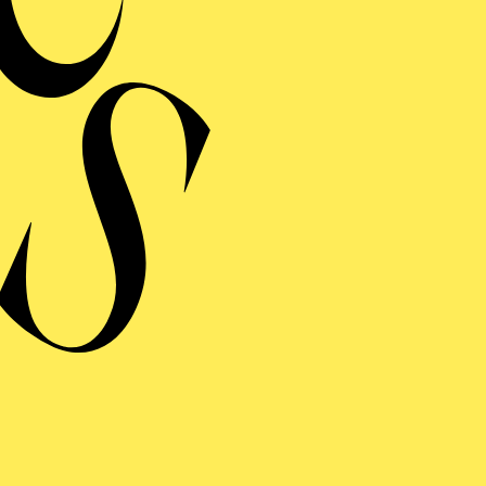
AKTUELLE PRODUKTIONEN
Gargoyles
DER GLÖCKNER­ VON NOTRE-DAME