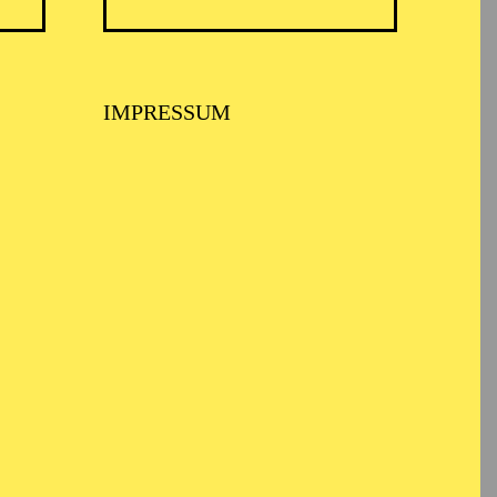
IMPRESSUM
ademy und der
. a. beim Kobe- und
x Junior Company u. a.
eline Beck, Oliver
st er als Gruppentänzer
erpflichtung, seit
r als Solist. Er
chaun („Irish Soul“),
Ein
schwester
ovement“ („PTAH II“)