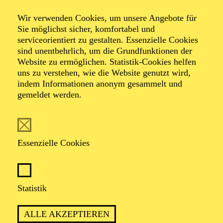
Wir verwenden Cookies, um unsere Angebote für
Sie möglichst sicher, komfortabel und
Foto: Johan Sandberg
serviceorientiert zu gestalten. Essenzielle Cookies
sind unentbehrlich, um die Grundfunktionen der
Website zu ermöglichen. Statistik-Cookies helfen
Yulia Tsoi
uns zu verstehen, wie die Website genutzt wird,
indem Informationen anonym gesammelt und
Ballettassistentin, Charakterdarstellerin
gemeldet werden.
VITA
Essenzielle Cookies
Yulia Tsoi stammt aus Kasachstan. Sie erhielt ihre
Tanzausbildung an der Ballettschule Almaty und war
Ensemblemitglied des Russischen Staatsballett Moskau.
Seit 1998 ist sie im Ensemble des Aalto Ballett Essen
Statistik
und tanzt hier seit 2001 als Solistin. Sie war in vielen
klassischen und neoklassischen Rollen zu erleben, u. a.
ALLE AKZEPTIEREN
in “Die Brüder Karamasov” (Boris Eifman), “Der