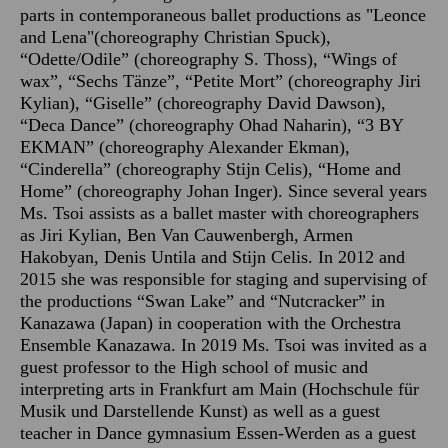
parts in contemporaneous ballet productions as "Leonce
and Lena"(choreography Christian Spuck),
“Odette/Odile” (choreography S. Thoss), “Wings of
wax”, “Sechs Tänze”, “Petite Mort” (choreography Jiri
Kylian), “Giselle” (choreography David Dawson),
“Deca Dance” (choreography Ohad Naharin), “3 BY
EKMAN” (choreography Alexander Ekman),
“Cinderella” (choreography Stijn Celis), “Home and
Home” (choreography Johan Inger). Since several years
Ms. Tsoi assists as a ballet master with choreographers
as Jiri Kylian, Ben Van Cauwenbergh, Armen
Hakobyan, Denis Untila and Stijn Celis. In 2012 and
2015 she was responsible for staging and supervising of
the productions “Swan Lake” and “Nutcracker” in
Kanazawa (Japan) in cooperation with the Orchestra
Ensemble Kanazawa. In 2019 Ms. Tsoi was invited as a
guest professor to the High school of music and
interpreting arts in Frankfurt am Main (Hochschule für
Musik und Darstellende Kunst) as well as a guest
teacher in Dance gymnasium Essen-Werden as a guest