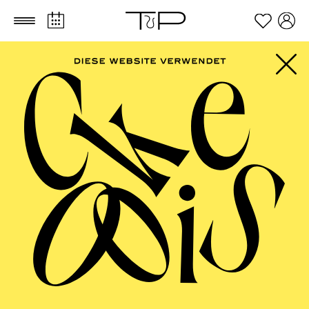
Zum Hauptinhalt springen
Zum Footer springen