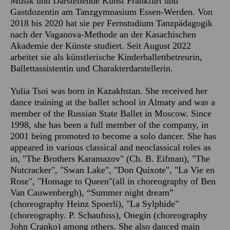
Musik und Darstellende Kunst Frankfurt und
Gastdozentin am Tanzgymnasium Essen-Werden. Von
2018 bis 2020 hat sie per Fernstudium Tanzpädagogik
nach der Vaganova-Methode an der Kasachischen
Akademie der Künste studiert. Seit August 2022
arbeitet sie als künstlerische Kinderballettbetreurin,
Ballettassistentin und Charakterdarstellerin.
Yulia Tsoi was born in Kazakhstan. She received her
dance training at the ballet school in Almaty and was a
member of the Russian State Ballet in Moscow. Since
1998, she has been a full member of the company, in
2001 being promoted to become a solo dancer. She has
appeared in various classical and neoclassical roles as
in, "The Brothers Karamazov" (Ch. B. Eifman), "The
Nutcracker", "Swan Lake", "Don Quixote", "La Vie en
Rose", "Homage to Queen"(all in choreography of Ben
Van Cauwenbergh), “Summer night dream”
(choreography Heinz Spoerli), "La Sylphide"
(choreography. P. Schaufuss), Onegin (choreography
John Cranko) among others. She also danced main