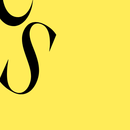
Oper von 
Libretto nach Duque de
sino“ von Francesc