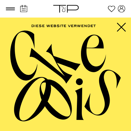
Zum Hauptinhalt springen
Zum Footer springen
ESSENER
PHILHARMONIKER
Kammerkonzert VIII