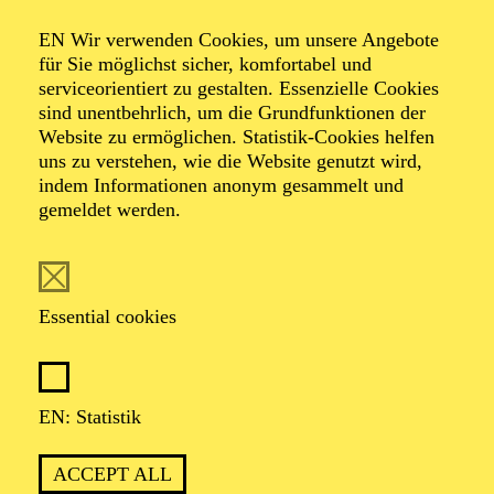
Fo(u)r Flutes
EN Wir verwenden Cookies, um unsere Angebote
für Sie möglichst sicher, komfortabel und
serviceorientiert zu gestalten. Essenzielle Cookies
sind unentbehrlich, um die Grundfunktionen der
Werke von András Hamary, Antal Doráti, Edvard
Website zu ermöglichen. Statistik-Cookies helfen
Grieg, Franz Schubert, Friedrich Kuhlau, Georg
uns zu verstehen, wie die Website genutzt wird,
Friedrich Händel, Hans Wilhelm, Joseph Lauber
indem Informationen anonym gesammelt und
gemeldet werden.
Essential cookies
EN: Statistik
Flöte
SUSANNE WOHLMACHER
,
OLIVIER GIRARDIN
,
ACCEPT ALL
KERSTIN HOLSTEIN
,
CELINA HOLZ