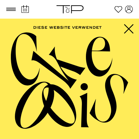
Zum Hauptinhalt springen
Zum Footer springen
OPERA, AALTO
BALLETT ESSEN