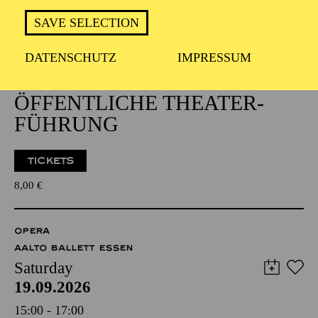
Wednesday
SAVE SELECTION
16.09.2026
15:30 - 17:30
DATENSCHUTZ
IMPRESSUM
Aalto-Foyer
ÖFFENTLICHE THEATER­
FÜHRUNG
TICKETS
8,00
€
OPERA
AALTO BALLETT ESSEN
Saturday
19.09.2026
15:00 - 17:00