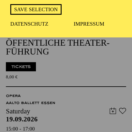
Wednesday
SAVE SELECTION
16.09.2026
15:30 - 17:30
DATENSCHUTZ
IMPRESSUM
Aalto-Foyer
ÖFFENTLICHE THEATER­
FÜHRUNG
TICKETS
8,00
€
OPERA
AALTO BALLETT ESSEN
Saturday
19.09.2026
15:00 - 17:00