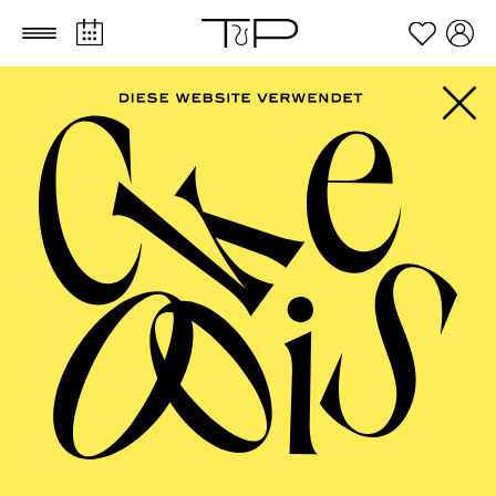
Zum Hauptinhalt springen
Zum Footer springen
OPERA, AALTO
BALLETT ESSEN