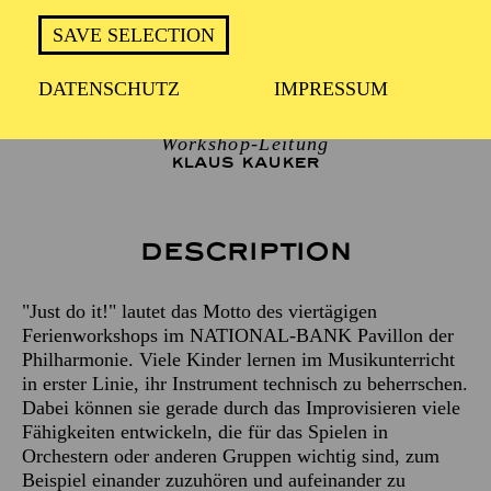
SAVE SELECTION
Künstlerische Leitung
DATENSCHUTZ
IMPRESSUM
LESLEY OLSON
Workshop-Leitung
KLAUS KAUKER
Description
"Just do it!" lautet das Motto des viertägigen
Ferienworkshops im NATIONAL-BANK Pavillon der
Philharmonie. Viele Kinder lernen im Musikunterricht
in erster Linie, ihr Instrument technisch zu beherrschen.
Dabei können sie gerade durch das Improvisieren viele
Fähigkeiten entwickeln, die für das Spielen in
Orchestern oder anderen Gruppen wichtig sind, zum
Beispiel einander zuzuhören und aufeinander zu