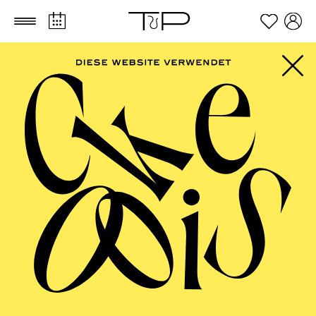
Zum Hauptinhalt springen
Zum Footer springen
PHILHARMONIE
ESSEN
Philharmonie entdecken ·