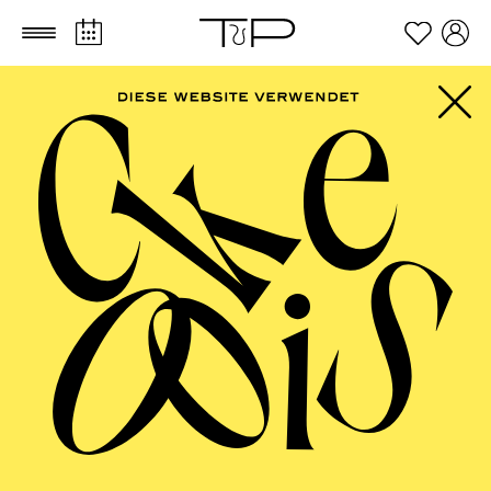
Zum Hauptinhalt springen
Zum Footer springen
PHILHARMONIE
ESSEN
Philharmonie entdecken ·