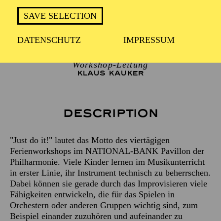
SAVE SELECTION
Künstlerische Leitung
DATENSCHUTZ
IMPRESSUM
LESLEY OLSON
Workshop-Leitung
KLAUS KAUKER
Description
"Just do it!" lautet das Motto des viertägigen
Ferienworkshops im NATIONAL-BANK Pavillon der
Philharmonie. Viele Kinder lernen im Musikunterricht
in erster Linie, ihr Instrument technisch zu beherrschen.
Dabei können sie gerade durch das Improvisieren viele
Fähigkeiten entwickeln, die für das Spielen in
Orchestern oder anderen Gruppen wichtig sind, zum
Beispiel einander zuzuhören und aufeinander zu