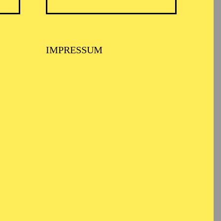
IMPRESSUM
en · Ferienworkshop
do it!"
onsworkshop