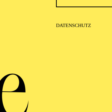
DATENSCHUTZ
Philharmonie entdeck
"Just 
Improvisati