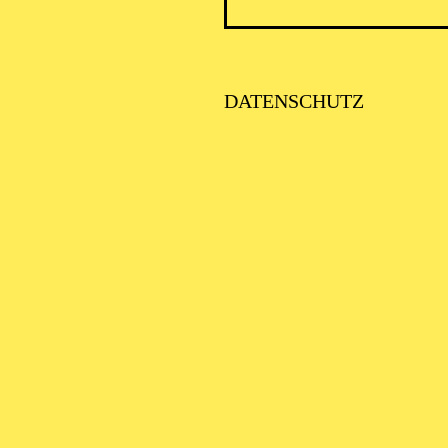
OCTOBER 2026
DATENSCHUTZ
RÄT ANASTASIA KOBEKINA · KAMMERMUSIK
E GRAND TANGO
on Astor Piazzolla, Gaspar Cassadó, Manuel de Falla, Maurice Rav
Massa
HOVEN-JUBILÄUM 2027 · KAMMERMUSIK