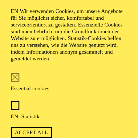
Organiser: Theater-, Konzert- u. Gastspieldirektion OTTO
EN Wir verwenden Cookies, um unsere Angebote
HOFNER GMBH
für Sie möglichst sicher, komfortabel und
serviceorientiert zu gestalten. Essenzielle Cookies
TICKETS
sind unentbehrlich, um die Grundfunktionen der
Website zu ermöglichen. Statistik-Cookies helfen
-
55,20
52,70
€
uns zu verstehen, wie die Website genutzt wird,
indem Informationen anonym gesammelt und
gemeldet werden.
PHILHARMONIE ESSEN
Tuesday
08.09.2026
20:00 - 22:00
Essential cookies
Alfried Krupp Saal
GROSSE ORCHESTER · KLAVIER
FESTLICHE
EN: Statistik
SAISONERÖFFNUNG
PITTSBURGH SYMPHONY
ACCEPT ALL