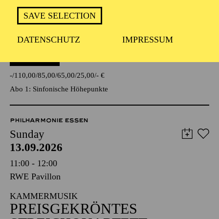
ORCHESTRA
SAVE SELECTION
Werke von Antonín Dvorák, John Adams, Sergej
Rachmaninow
DATENSCHUTZ
IMPRESSUM
TICKETS
-
110,00
85,00
65,00
25,00
-
€
Abo 1: Sinfonische Höhepunkte
PHILHARMONIE ESSEN
Sunday
13.09.2026
11:00 - 12:00
RWE Pavillon
KAMMERMUSIK
PREISGEKRÖNTES