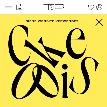
Zum Hauptinhalt springen
Zum Footer springen
FILTER
SEPTEMBER 2026
PHILHARMONIE ESSEN
Friday
04.09.2026
20:00 - 23:00
Alfried Krupp Saal
HÖHNER CLASSIC