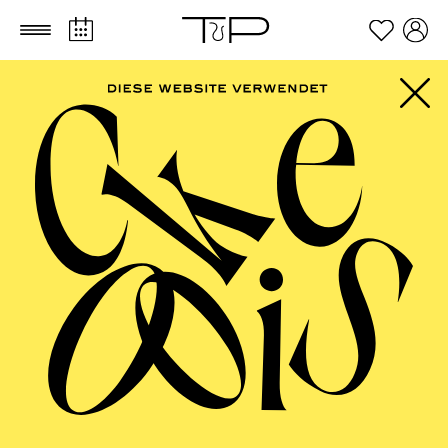
Zum Hauptinhalt springen
Zum Footer springen
FILTER
DECEMBER 2026
PHILHARMONIE ESSEN
Tuesday
01.12.2026
20:00 - 22:00
Alfried Krupp Saal
"AUS DER NEUEN WELT"