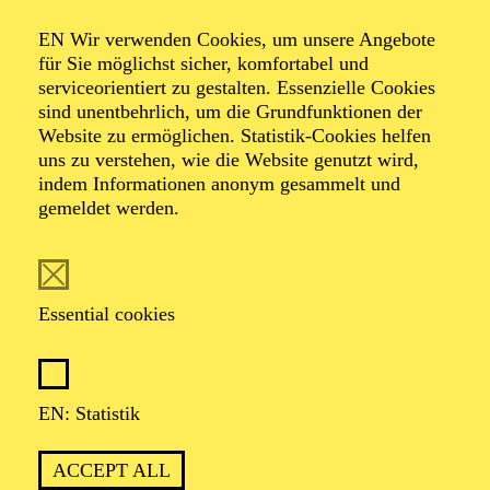
ESSENER JUGEND-
EN Wir verwenden Cookies, um unsere Angebote
SYMPHONIE-ORCHESTER
für Sie möglichst sicher, komfortabel und
CHRISTIAN VON GEHREN
serviceorientiert zu gestalten. Essenzielle Cookies
sind unentbehrlich, um die Grundfunktionen der
Werke von Antonín Dvorák, Engelbert Humperdinck, Paul
Website zu ermöglichen. Statistik-Cookies helfen
Dukas
uns zu verstehen, wie die Website genutzt wird,
Organiser: Essener Jugend-Symphonie-Orchester
indem Informationen anonym gesammelt und
gemeldet werden.
PHILHARMONIE ESSEN
Wednesday
Essential cookies
02.12.2026
09:30 - 10:15
RWE Pavillon
EN: Statistik
PHILHARMONIE ENTDECKEN · BABYKONZERT
"HÖR MAL, WIE DAS
ACCEPT ALL