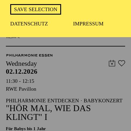
KLINGT" I
SAVE SELECTION
Für Babys bis 1 Jahr
DATENSCHUTZ
IMPRESSUM
TICKETS
12,00
€
PHILHARMONIE ESSEN
Wednesday
02.12.2026
11:30 - 12:15
RWE Pavillon
PHILHARMONIE ENTDECKEN · BABYKONZERT
"HÖR MAL, WIE DAS
KLINGT" I
Für Babys bis 1 Jahr