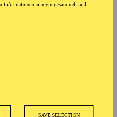
em Informationen anonym gesammelt und
TICKETS
51,00
45,00
35,00
30,00
23,00
11,00
€
Abo 5: Donnerstag
SAVE SELECTION