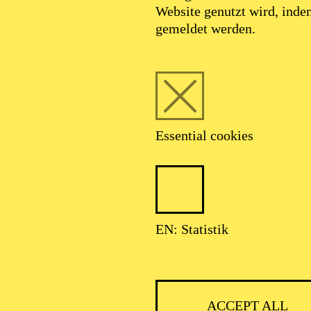
Website genutzt wird, ind
JULY 2027
gemeldet werden.
AR UND ZIMMERMANN
Essential cookies
Lortzing Komische Oper in drei Aufzügen
EN: Statistik
ACCEPT ALL