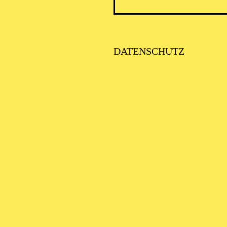
HREPOS 2.027
Kampe / Kurt Weill Uraufführung, Revue in sechs Teilen, semikonz
rung
DATENSCHUTZ
FENTLICHE THEATER­
ÜHRUNG