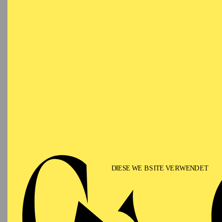
RWE Pavillon
ESSENER PHILHARMONIKER
Sunday
04.07.2027
BI
A
16:30 - 17:30
Aalto-Theater
ESSENER PHILHARMONIKER
Tuesday
06.07.2027
BI