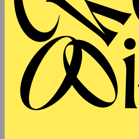
A
11:00 - 12:00
Aalto-Theater
PHILHARMONIE ESSEN
Tuesday
06.07.2027
40
U
19:30 - 21:30
DU
Alfried Krupp Saal
MOZ
Werke 
Mozart
Organis