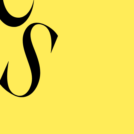
USSTELLUNG
 JAHRE
NIVERSITÄTSCHOR
ISBURG-ESSEN
ART REQUIEM
von John Williams, Karl Jenkins, Patrick Doyle, Wolfgang Amadeus
er: Universität Duisburg-Essen