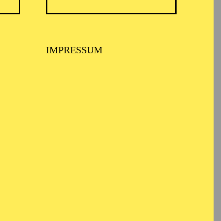
TICKETS
ertante
57,00
51,00
42,00
35,00
28,00
17,00
€
Abo 6: Freitag
IMPRESSUM
TICKETS
8,00
€