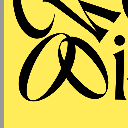
03.12.2026
PHIL
"H
KL
09:30 - 10:15
RWE Pavillon
Für Bab
PHILHARMONIE ESSEN
Thursday
03.12.2026
PHIL
"H
KL
11:30 - 12:15
RWE Pavillon
Für Bab