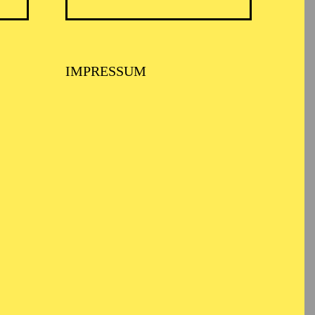
TICKETS
IMPRESSUM
12,00
€
TICKETS
12,00
€