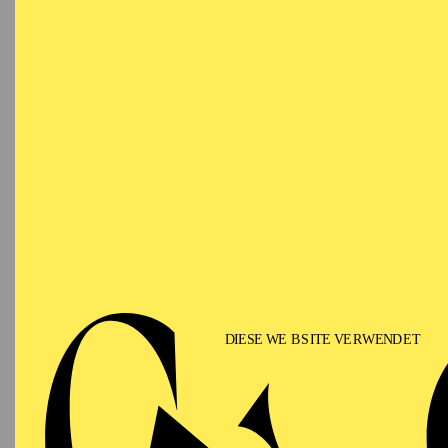
FA
19:00 - 21:00
Alfried Krupp Saal
Werke 
Manuel
OPERA
Wednesday
02.12.2026
A
Cole Po
19:30 - 22:30
Aalto-Theater
PHILHARMONIE ESSEN
Thursday