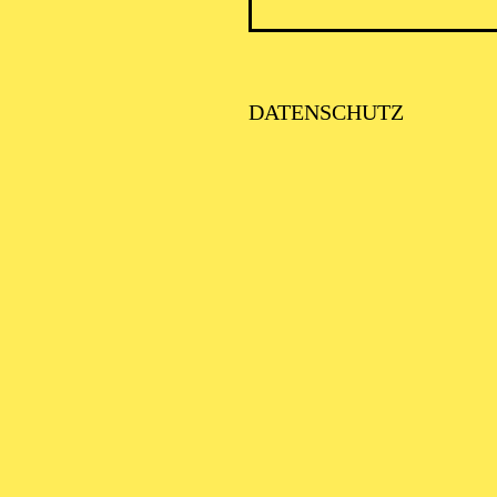
HARMONIE ENTDECKEN · BABYKONZERT
ÖR MAL, WIE DAS
DATENSCHUTZ
INGT" I
ys bis 1 Jahr
HARMONIE ENTDECKEN · BABYKONZERT
ÖR MAL, WIE DAS
INGT" I
ys bis 1 Jahr