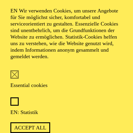
AMAZING BRASS
EN Wir verwenden Cookies, um unsere Angebote
für Sie möglichst sicher, komfortabel und
TICKETS
serviceorientiert zu gestalten. Essenzielle Cookies
35,00
€
sind unentbehrlich, um die Grundfunktionen der
Website zu ermöglichen. Statistik-Cookies helfen
Abo 13: Entertainment
uns zu verstehen, wie die Website genutzt wird,
indem Informationen anonym gesammelt und
gemeldet werden.
OPERA
AALTO BALLETT ESSEN
Friday
02.10.2026
Essential cookies
15:30 - 17:30
Aalto-Foyer
ÖFFENTLICHE THEATER­
EN: Statistik
FÜHRUNG
ACCEPT ALL