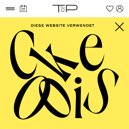
Zum Hauptinhalt springen
Zum Footer springen
FILTER
OCTOBER 2026
PHILHARMONIE ESSEN
Thursday
01.10.2026
19:00 - 21:00
Alfried Krupp Saal
ENTERTAINMENT