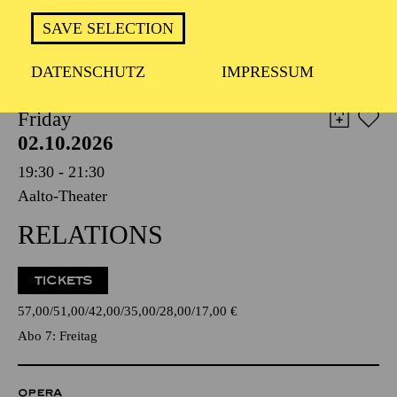
TICKETS
SAVE SELECTION
8,00
€
DATENSCHUTZ
IMPRESSUM
AALTO BALLETT ESSEN
Friday
02.10.2026
19:30 - 21:30
Aalto-Theater
RELATIONS
TICKETS
57,00
51,00
42,00
35,00
28,00
17,00
€
Abo 7: Freitag
OPERA