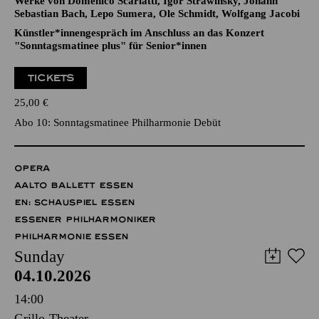
Werke von Domenico Scarlatti, Igor Strawinsky, Johann
Sebastian Bach, Lepo Sumera, Ole Schmidt, Wolfgang Jacobi
Künstler*innengespräch im Anschluss an das Konzert
"Sonntagsmatinee plus" für Senior*innen
TICKETS
25,00
€
Abo 10: Sonntagsmatinee Philharmonie Debüt
OPERA
AALTO BALLETT ESSEN
EN: SCHAUSPIEL ESSEN
ESSENER PHILHARMONIKER
PHILHARMONIE ESSEN
Sunday
04.10.2026
14:00
Grillo-Theater