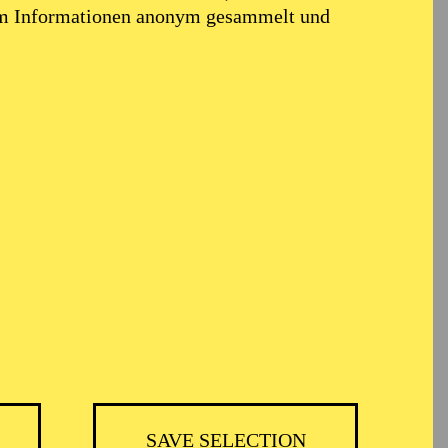
em Informationen anonym gesammelt und
TICKETS
25,00
€
Abo 10: Sonntagsmatinee
Philharmonie Debüt
SAVE SELECTION