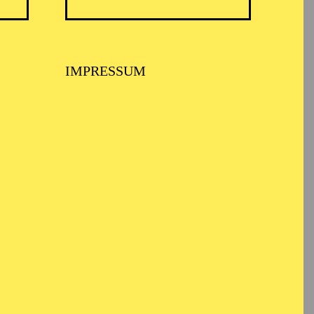
IMPRESSUM
TICKETS
57,00
51,00
42,00
35,00
28,00
17,00
€