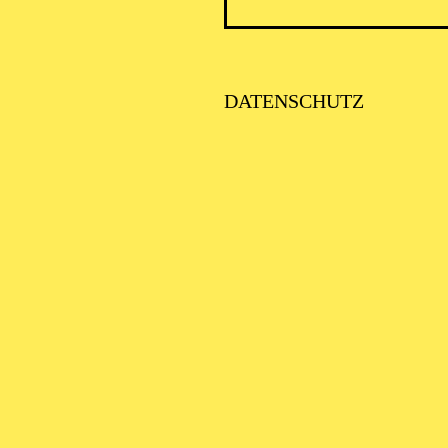
TINEE ZU "ZAR UND
IMMERMANN"
DATENSCHUTZ
OHENGRIN