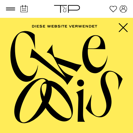
Zum Hauptinhalt springen
Zum Footer springen
FILTER
MAY 2027
PHILHARMONIE ESSEN
Sunday
02.05.2027
11:00 - 12:00
RWE Pavillon
BEETHOVEN-JUBILÄUM 2027 · KAMMERMUSIK