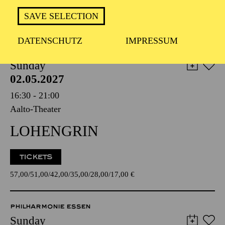
ZIMMERMANN"
SAVE SELECTION
DATENSCHUTZ
IMPRESSUM
OPERA
Sunday
02.05.2027
16:30 - 21:00
Aalto-Theater
LOHENGRIN
TICKETS
57,00
51,00
42,00
35,00
28,00
17,00
€
PHILHARMONIE ESSEN
Sunday