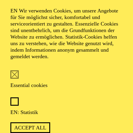
RISING CELLO STAR
EN Wir verwenden Cookies, um unsere Angebote
Werke von Ludwig van Beethoven, Sergej Rachmaninow
für Sie möglichst sicher, komfortabel und
serviceorientiert zu gestalten. Essenzielle Cookies
Künstlergespräch im Anschluss an das Konzert
"Sonntagsmatinee plus" für Senior*innen
sind unentbehrlich, um die Grundfunktionen der
Website zu ermöglichen. Statistik-Cookies helfen
TICKETS
uns zu verstehen, wie die Website genutzt wird,
indem Informationen anonym gesammelt und
25,00
€
gemeldet werden.
Abo 10: Sonntagsmatinee Philharmonie Debüt
OPERA
Essential cookies
Sunday
02.05.2027
11:00 - 12:00
EN: Statistik
Aalto-Theater
MATINEE ZU "ZAR UND
ACCEPT ALL