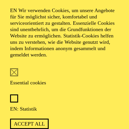
SALUT PARIS!
EN Wir verwenden Cookies, um unsere Angebote
für Sie möglichst sicher, komfortabel und
serviceorientiert zu gestalten. Essenzielle Cookies
sind unentbehrlich, um die Grundfunktionen der
OPERA
Website zu ermöglichen. Statistik-Cookies helfen
Thursday
uns zu verstehen, wie die Website genutzt wird,
01.04.2027
indem Informationen anonym gesammelt und
gemeldet werden.
19:30 - 22:30
Aalto-Theater
WIENER BLUT
Essential cookies
Johann Strauß in drei Akten
TICKETS
EN: Statistik
51,00
45,00
35,00
30,00
23,00
11,00
€
ACCEPT ALL