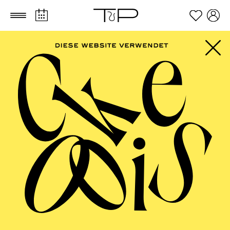
Zum Hauptinhalt springen
Zum Footer springen
FILTER
APRIL 2027
OPERA
AALTO BALLETT ESSEN
Thursday
01.04.2027
08:30 - 14:00
Aalto-Foyer