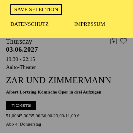
TICKETS
SAVE SELECTION
19,00
€
DATENSCHUTZ
IMPRESSUM
OPERA
Thursday
03.06.2027
19:30 - 22:15
Aalto-Theater
ZAR UND ZIMMERMANN
Albert Lortzing Komische Oper in drei Aufzügen
TICKETS
51,00
45,00
35,00
30,00
23,00
11,00
€
Abo 4: Donnerstag