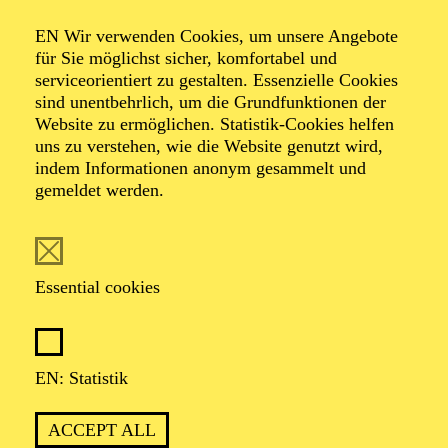
AALTO LABS
EN Wir verwenden Cookies, um unsere Angebote
für Sie möglichst sicher, komfortabel und
serviceorientiert zu gestalten. Essenzielle Cookies
sind unentbehrlich, um die Grundfunktionen der
PHILHARMONIE ESSEN
Website zu ermöglichen. Statistik-Cookies helfen
Wednesday
uns zu verstehen, wie die Website genutzt wird,
02.06.2027
indem Informationen anonym gesammelt und
gemeldet werden.
19:00 - 20:00
Alfried Krupp Saal
BEETHOVEN-JUBILÄUM 2027 · GROSSE O
RCHESTER · PHILHARMONIE ENTDECKEN
Essential cookies
HAPPY HOUR
BEETHOVEN
EN: Statistik
Werke von Charles Ives, Ludwig van Beethoven
Organiser: Eine Kooperation der Philharmonie Essen mit
dem Westdeutschen Rundfunk Köln
ACCEPT ALL