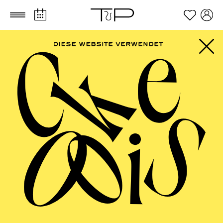
Zum Hauptinhalt springen
Zum Footer springen
FILTER
JUNE 2027
OPERA
AALTO BALLETT ESSEN
Wednesday
02.06.2027
17:30 - 19:00
Alto Theater