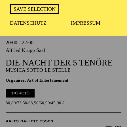
SAVE SELECTION
PHILHARMONIE ESSEN
DATENSCHUTZ
IMPRESSUM
Saturday
02.01.2027
20:00 - 22:00
Alfried Krupp Saal
DIE NACHT DER 5 TENÖRE
MUSICA SOTTO LE STELLE
Organiser: Art of Entertainement
TICKETS
80,80
73,50
68,50
60,90
45,90
€
AALTO BALLETT ESSEN