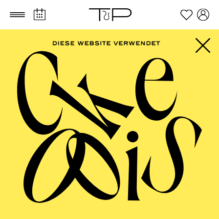
Zum Hauptinhalt springen
Zum Footer springen
FILTER
JANUARY 2027
ESSENER PHILHARMONIKER
Friday
01.01.2027
18:00 - 19:30
Alfried Krupp Saal
NEUJAHRSKONZERT DER