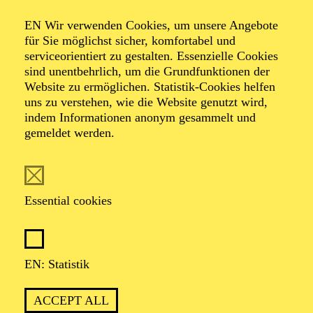
ESSENER
EN Wir verwenden Cookies, um unsere Angebote
PHILHARMONIKER
für Sie möglichst sicher, komfortabel und
serviceorientiert zu gestalten. Essenzielle Cookies
sind unentbehrlich, um die Grundfunktionen der
TICKETS
Website zu ermöglichen. Statistik-Cookies helfen
74,00
69,00
55,00
41,00
36,00
19,00
€
uns zu verstehen, wie die Website genutzt wird,
indem Informationen anonym gesammelt und
gemeldet werden.
OPERA
Saturday
02.01.2027
Essential cookies
19:00 - 21:30
Aalto-Theater
LA BOHÈME
EN: Statistik
TICKETS
ACCEPT ALL
57,00
51,00
42,00
35,00
28,00
17,00
€