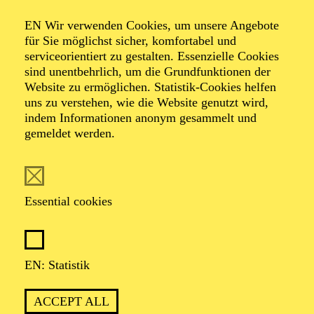
KINDERWORKSHOP · NOW! TRANSZENDENZ
NOW! "SILKROAD KIDS"
EN Wir verwenden Cookies, um unsere Angebote
für Sie möglichst sicher, komfortabel und
Für Kinder von 8 bis 14 Jahren
serviceorientiert zu gestalten. Essenzielle Cookies
sind unentbehrlich, um die Grundfunktionen der
Website zu ermöglichen. Statistik-Cookies helfen
uns zu verstehen, wie die Website genutzt wird,
PHILHARMONIE ESSEN
indem Informationen anonym gesammelt und
Sunday
gemeldet werden.
01.11.2026
11:00 - 11:45
RWE Pavillon
Essential cookies
PHILHARMONIE ENTDECKEN ·
KINDERKONZERT
AKKORDEON ZUM
EN: Statistik
ANFASSEN
ACCEPT ALL
Für Kinder von 4 bis 6 Jahren