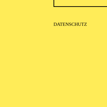
HARMONIE ENTDECKEN · BABYKONZERT
ÖR MAL, WIE DAS
DATENSCHUTZ
INGT" I
ys bis 1 Jahr
HARMONIE ENTDECKEN · BABYKONZERT
ÖR MAL, WIE DAS
INGT" I
ys bis 1 Jahr