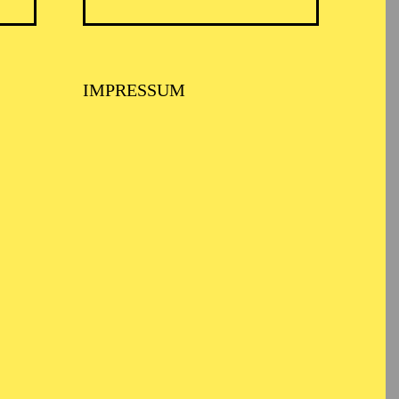
TICKETS
IMPRESSUM
12,00
€
TICKETS
12,00
€