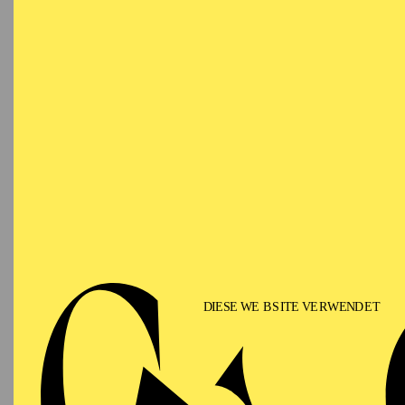
FA
19:00 - 21:00
Alfried Krupp Saal
Werke 
Manuel
OPERA
Wednesday
02.12.2026
A
Cole Po
19:30 - 22:30
Aalto-Theater
PHILHARMONIE ESSEN
Thursday