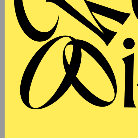
03.12.2026
PHIL
"H
KL
09:30 - 10:15
RWE Pavillon
Für Bab
PHILHARMONIE ESSEN
Thursday
03.12.2026
PHIL
"H
KL
11:30 - 12:15
RWE Pavillon
Für Bab