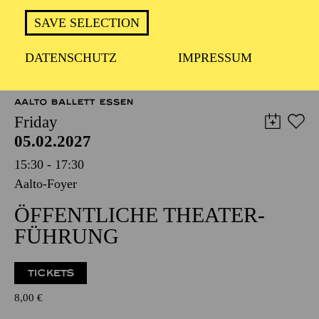
TICKETS
SAVE SELECTION
12,00
€
DATENSCHUTZ
IMPRESSUM
OPERA
AALTO BALLETT ESSEN
Friday
05.02.2027
15:30 - 17:30
Aalto-Foyer
ÖFFENTLICHE THEATER­
FÜHRUNG
TICKETS
8,00
€