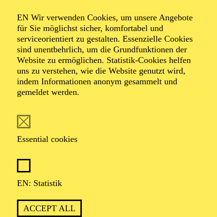
AALTO LABS
EN Wir verwenden Cookies, um unsere Angebote
für Sie möglichst sicher, komfortabel und
serviceorientiert zu gestalten. Essenzielle Cookies
sind unentbehrlich, um die Grundfunktionen der
PHILHARMONIE ESSEN
Website zu ermöglichen. Statistik-Cookies helfen
Thursday
uns zu verstehen, wie die Website genutzt wird,
04.02.2027
indem Informationen anonym gesammelt und
gemeldet werden.
11:00 - 12:00
Alfried Krupp Saal
PHILHARMONIE ENTDECKEN ·
KOMPOSITIONSPROJEKT
Essential cookies
WAS MIR DIE NATUR
ERZÄHLT
KOMPOSITIONSPROJEKT FÜR
EN: Statistik
WEITERFÜHRENDE SCHULEN
Für Jugendliche und Kinder ab 10 Jahren
ACCEPT ALL