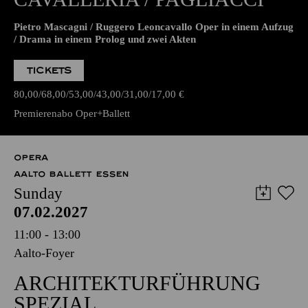
Pietro Mascagni / Ruggero Leoncavallo Oper in einem Aufzug
/ Drama in einem Prolog und zwei Akten
TICKETS
80,00
68,00
53,00
43,00
31,00
17,00
€
Premierenabo Oper+Ballett
OPERA
AALTO BALLETT ESSEN
Sunday
07.02.2027
11:00 - 13:00
Aalto-Foyer
ARCHITEKTURFÜHRUNG
SPEZIAL