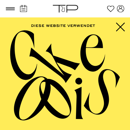
Zum Hauptinhalt springen
Zum Footer springen
FILTER
FEBRUARY 2027
OPERA
AALTO BALLETT ESSEN
Wednesday
03.02.2027
17:30 - 19:00
Alto Theater