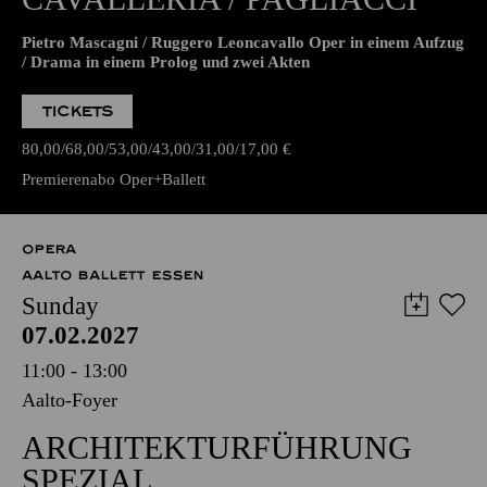
Pietro Mascagni / Ruggero Leoncavallo Oper in einem Aufzug
/ Drama in einem Prolog und zwei Akten
TICKETS
80,00
68,00
53,00
43,00
31,00
17,00
€
Premierenabo Oper+Ballett
OPERA
AALTO BALLETT ESSEN
Sunday
07.02.2027
11:00 - 13:00
Aalto-Foyer
ARCHITEKTURFÜHRUNG
SPEZIAL