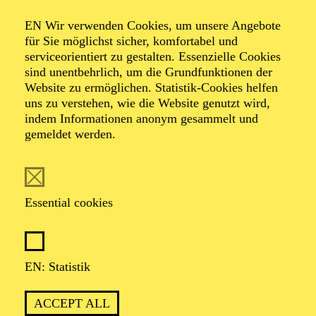
AALTO LABS
EN Wir verwenden Cookies, um unsere Angebote
für Sie möglichst sicher, komfortabel und
serviceorientiert zu gestalten. Essenzielle Cookies
sind unentbehrlich, um die Grundfunktionen der
PHILHARMONIE ESSEN
Website zu ermöglichen. Statistik-Cookies helfen
Thursday
uns zu verstehen, wie die Website genutzt wird,
04.02.2027
indem Informationen anonym gesammelt und
gemeldet werden.
11:00 - 12:00
Alfried Krupp Saal
PHILHARMONIE ENTDECKEN ·
KOMPOSITIONSPROJEKT
Essential cookies
WAS MIR DIE NATUR
ERZÄHLT
KOMPOSITIONSPROJEKT FÜR
EN: Statistik
WEITERFÜHRENDE SCHULEN
Für Jugendliche und Kinder ab 10 Jahren
ACCEPT ALL