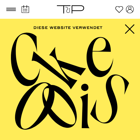
Zum Hauptinhalt springen
Zum Footer springen
FILTER
FEBRUARY 2027
OPERA
AALTO BALLETT ESSEN
Wednesday
03.02.2027
17:30 - 19:00
Alto Theater