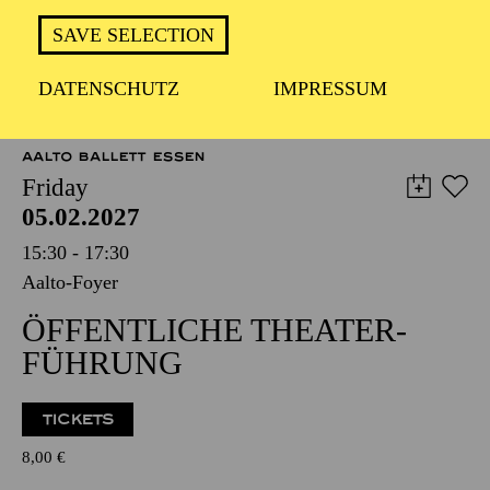
TICKETS
SAVE SELECTION
12,00
€
DATENSCHUTZ
IMPRESSUM
OPERA
AALTO BALLETT ESSEN
Friday
05.02.2027
15:30 - 17:30
Aalto-Foyer
ÖFFENTLICHE THEATER­
FÜHRUNG
TICKETS
8,00
€