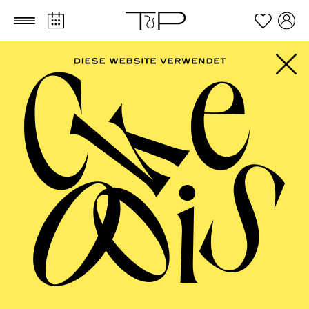
Zum Hauptinhalt springen
Zum Footer springen
FILTER
MARCH 2027
PHILHARMONIE ESSEN
Monday
01.03.2027
10:00 - 10:45
RWE Pavillon
PHILHARMONIE ENTDECKEN ·