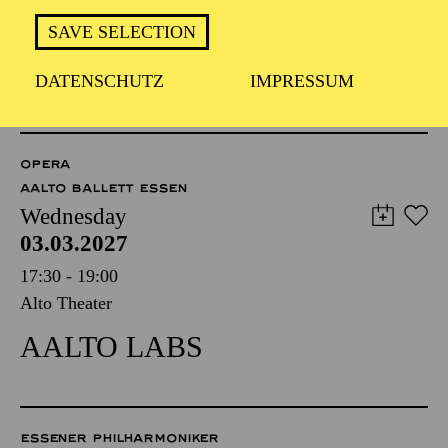
FÜHRUNG
SAVE SELECTION
TICKETS
DATENSCHUTZ
IMPRESSUM
8,00
€
OPERA
AALTO BALLETT ESSEN
Wednesday
03.03.2027
17:30 - 19:00
Alto Theater
AALTO LABS
ESSENER PHILHARMONIKER