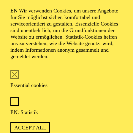
KINDERKONZERT
ABENTEUER MUSIK
EN Wir verwenden Cookies, um unsere Angebote
EINE WELTMUSIK-REISE
für Sie möglichst sicher, komfortabel und
serviceorientiert zu gestalten. Essenzielle Cookies
sind unentbehrlich, um die Grundfunktionen der
Für Kinder von 3 bis 6 Jahren
Website zu ermöglichen. Statistik-Cookies helfen
uns zu verstehen, wie die Website genutzt wird,
TICKETS
indem Informationen anonym gesammelt und
12,00
€
gemeldet werden.
OPERA
AALTO BALLETT ESSEN
Essential cookies
Wednesday
03.03.2027
15:30 - 17:30
EN: Statistik
Aalto-Foyer
ÖFFENTLICHE THEATER­
ACCEPT ALL