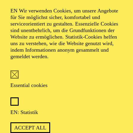
AALTO LABS
EN Wir verwenden Cookies, um unsere Angebote
für Sie möglichst sicher, komfortabel und
serviceorientiert zu gestalten. Essenzielle Cookies
sind unentbehrlich, um die Grundfunktionen der
PHILHARMONIE ESSEN
Website zu ermöglichen. Statistik-Cookies helfen
Wednesday
uns zu verstehen, wie die Website genutzt wird,
02.06.2027
indem Informationen anonym gesammelt und
gemeldet werden.
19:00 - 20:00
Alfried Krupp Saal
BEETHOVEN-JUBILÄUM 2027 · GROSSE O
RCHESTER · PHILHARMONIE ENTDECKEN
Essential cookies
HAPPY HOUR
BEETHOVEN
EN: Statistik
Werke von Charles Ives, Ludwig van Beethoven
Organiser: Eine Kooperation der Philharmonie Essen mit
dem Westdeutschen Rundfunk Köln
ACCEPT ALL