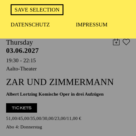
TICKETS
SAVE SELECTION
19,00
€
DATENSCHUTZ
IMPRESSUM
OPERA
Thursday
03.06.2027
19:30 - 22:15
Aalto-Theater
ZAR UND ZIMMERMANN
Albert Lortzing Komische Oper in drei Aufzügen
TICKETS
51,00
45,00
35,00
30,00
23,00
11,00
€
Abo 4: Donnerstag