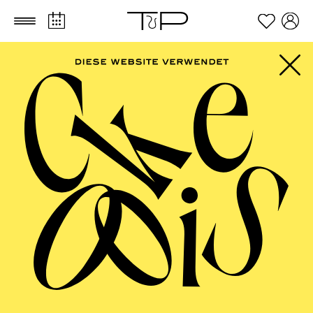
Zum Hauptinhalt springen
Zum Footer springen
FILTER
JUNE 2027
OPERA
AALTO BALLETT ESSEN
Wednesday
02.06.2027
17:30 - 19:00
Alto Theater