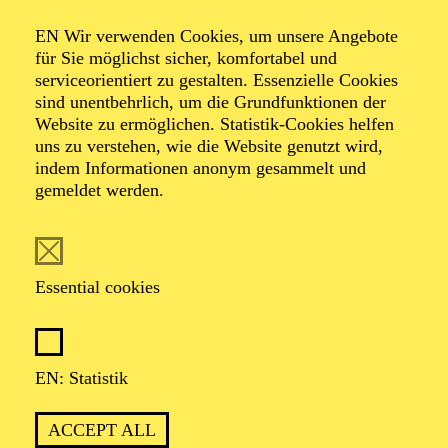
KINDERWORKSHOP · NOW! TRANSZENDENZ
NOW! "SILKROAD KIDS"
EN Wir verwenden Cookies, um unsere Angebote
für Sie möglichst sicher, komfortabel und
Für Kinder von 8 bis 14 Jahren
serviceorientiert zu gestalten. Essenzielle Cookies
sind unentbehrlich, um die Grundfunktionen der
Website zu ermöglichen. Statistik-Cookies helfen
uns zu verstehen, wie die Website genutzt wird,
PHILHARMONIE ESSEN
indem Informationen anonym gesammelt und
Sunday
gemeldet werden.
01.11.2026
11:00 - 11:45
RWE Pavillon
Essential cookies
PHILHARMONIE ENTDECKEN ·
KINDERKONZERT
AKKORDEON ZUM
EN: Statistik
ANFASSEN
ACCEPT ALL
Für Kinder von 4 bis 6 Jahren