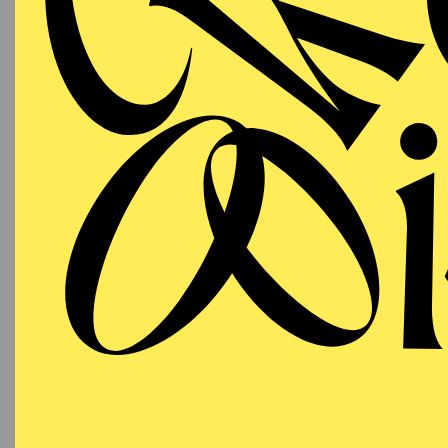
03.12.2026
PHIL
"H
KL
09:30 - 10:15
RWE Pavillon
Für Bab
PHILHARMONIE ESSEN
Thursday
03.12.2026
PHIL
"H
KL
11:30 - 12:15
RWE Pavillon
Für Bab