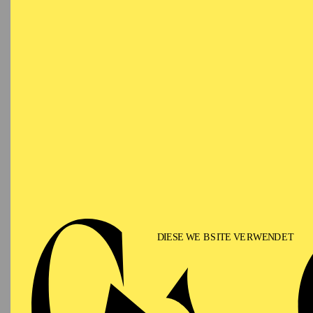
FA
19:00 - 21:00
Alfried Krupp Saal
Werke 
Manuel
OPERA
Wednesday
02.12.2026
A
Cole Po
19:30 - 22:30
Aalto-Theater
PHILHARMONIE ESSEN
Thursday