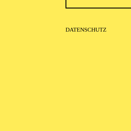
HARMONIE ENTDECKEN · BABYKONZERT
ÖR MAL, WIE DAS
DATENSCHUTZ
INGT" I
ys bis 1 Jahr
HARMONIE ENTDECKEN · BABYKONZERT
ÖR MAL, WIE DAS
INGT" I
ys bis 1 Jahr