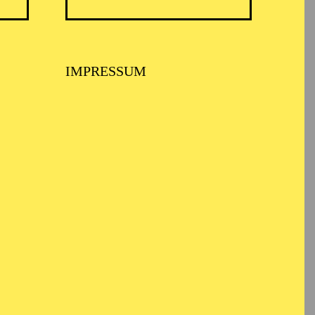
TICKETS
IMPRESSUM
12,00
€
TICKETS
12,00
€