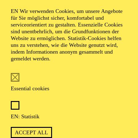
ESSENER JUGEND-
EN Wir verwenden Cookies, um unsere Angebote
SYMPHONIE-ORCHESTER
für Sie möglichst sicher, komfortabel und
CHRISTIAN VON GEHREN
serviceorientiert zu gestalten. Essenzielle Cookies
sind unentbehrlich, um die Grundfunktionen der
Werke von Antonín Dvorák, Engelbert Humperdinck, Paul
Website zu ermöglichen. Statistik-Cookies helfen
Dukas
uns zu verstehen, wie die Website genutzt wird,
Organiser: Essener Jugend-Symphonie-Orchester
indem Informationen anonym gesammelt und
gemeldet werden.
PHILHARMONIE ESSEN
Wednesday
Essential cookies
02.12.2026
09:30 - 10:15
RWE Pavillon
EN: Statistik
PHILHARMONIE ENTDECKEN · BABYKONZERT
"HÖR MAL, WIE DAS
ACCEPT ALL