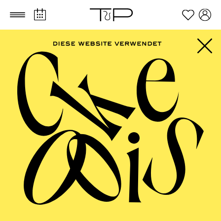
Zum Hauptinhalt springen
Zum Footer springen
FILTER
DECEMBER 2026
PHILHARMONIE ESSEN
Tuesday
01.12.2026
20:00 - 22:00
Alfried Krupp Saal
"AUS DER NEUEN WELT"