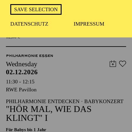
KLINGT" I
SAVE SELECTION
Für Babys bis 1 Jahr
DATENSCHUTZ
IMPRESSUM
TICKETS
12,00
€
PHILHARMONIE ESSEN
Wednesday
02.12.2026
11:30 - 12:15
RWE Pavillon
PHILHARMONIE ENTDECKEN · BABYKONZERT
"HÖR MAL, WIE DAS
KLINGT" I
Für Babys bis 1 Jahr