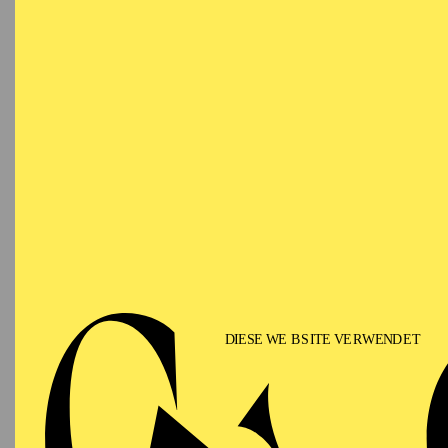
Für Ki
Festsaal
OPERA
Saturday
03.10.2026
14:30 - 16:00
Aalto-Foyer
PHILHARMONIE ESSEN
Saturday
PHI