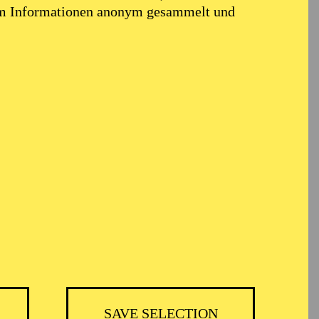
em Informationen anonym gesammelt und
TICKETS
35,00
€
Abo 13: Entertainment
SAVE SELECTION