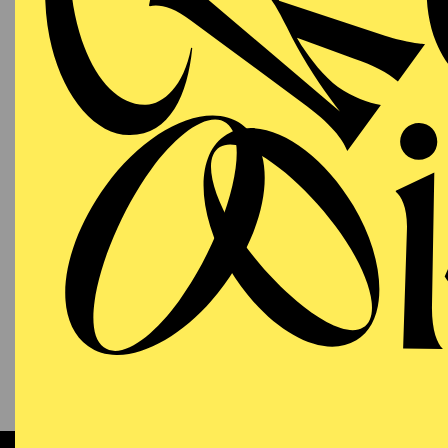
03.10.2026
MU
EINF
17:30 - 18:30
RWE Pavillon
PHILHARMONIE ESSEN
Saturday
03.10.2026
CHOR
M
"M
19:00 - 21:00
Alfried Krupp Saal
17:30 U