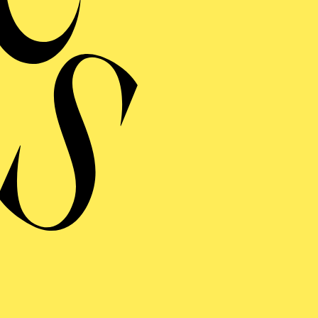
SIC LECTURES
ÜHRUNG IN DEN BAROCK (1. TEIL)
KLANG · ALTE MUSIK BEI KERZENSCHEIN
ONTEVERDI
ARIENVESPER"
hr "Music Lectures: Barock 1. Teil", NATIONAL-BANK Pavillon, € 5