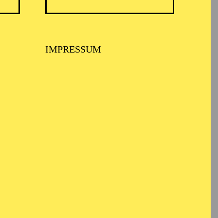
TICKETS
8,00
€
IMPRESSUM
TICKETS
57,00
51,00
42,00
35,00
28,00
17,00
€
Abo 7: Freitag