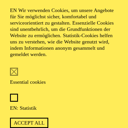
SALUT PARIS!
EN Wir verwenden Cookies, um unsere Angebote
für Sie möglichst sicher, komfortabel und
serviceorientiert zu gestalten. Essenzielle Cookies
sind unentbehrlich, um die Grundfunktionen der
OPERA
Website zu ermöglichen. Statistik-Cookies helfen
Thursday
uns zu verstehen, wie die Website genutzt wird,
01.04.2027
indem Informationen anonym gesammelt und
gemeldet werden.
19:30 - 22:30
Aalto-Theater
WIENER BLUT
Essential cookies
Johann Strauß in drei Akten
TICKETS
EN: Statistik
51,00
45,00
35,00
30,00
23,00
11,00
€
ACCEPT ALL