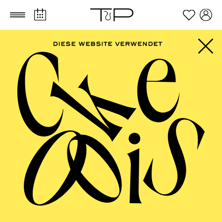
Zum Hauptinhalt springen
Zum Footer springen
FILTER
APRIL 2027
OPERA
AALTO BALLETT ESSEN
Thursday
01.04.2027
08:30 - 14:00
Aalto-Foyer